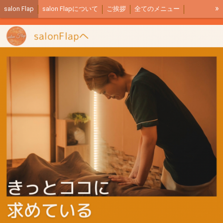
»
salon Flap
salon Flapについて
ご挨拶
全てのメニュー
サロン内イメージ
ご予約リンク
アクセス
全身もみほぐし説明
リンパマッサージ説明
足つぼ説明
商品紹介
salon Flapブログ