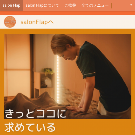
»
salon Flap
salon Flapについて
ご挨拶
全てのメニュー
サロン内イメージ
ご予約リンク
アクセス
全身もみほぐし説明
リンパマッサージ説明
足つぼ説明
商品紹介
salon Flapブログ