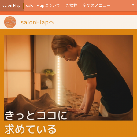
»
salon Flap
salon Flapについて
ご挨拶
全てのメニュー
サロン内イメージ
ご予約リンク
アクセス
全身もみほぐし説明
リンパマッサージ説明
足つぼ説明
商品紹介
salon Flapブログ